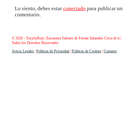
Lo siento, debes estar
conectado
para publicar un
comentario.
© 2026 - TricicloRojo | Encuentra Salones de Fiestas Infantiles Cerca de ti |
Todos los Derechos Reservados
Avisos Legales
|
Políticas de Privacidad
|
Políticas de Cookies
|
Contacto