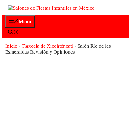
Saltar
al
contenido
Menú
Inicio
-
Tlaxcala de Xicohténcatl
-
Salón Río de las
Esmeraldas Revisión y Opiniones