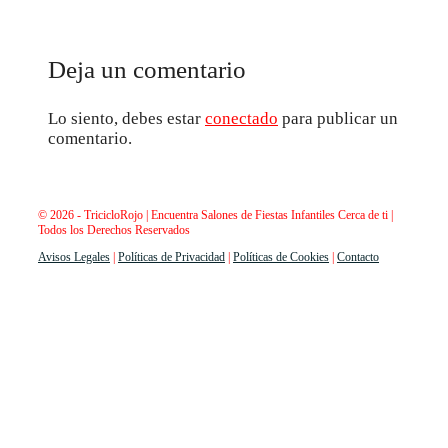
Deja un comentario
Lo siento, debes estar
conectado
para publicar un
comentario.
© 2026 - TricicloRojo | Encuentra Salones de Fiestas Infantiles Cerca de ti |
Todos los Derechos Reservados
Avisos Legales
|
Políticas de Privacidad
|
Políticas de Cookies
|
Contacto