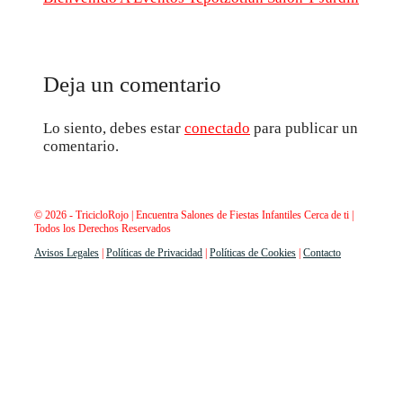
Deja un comentario
Lo siento, debes estar
conectado
para publicar un
comentario.
© 2026 - TricicloRojo | Encuentra Salones de Fiestas Infantiles Cerca de ti |
Todos los Derechos Reservados
Avisos Legales
|
Políticas de Privacidad
|
Políticas de Cookies
|
Contacto